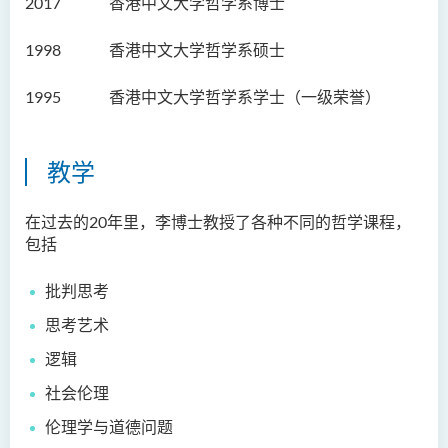
2017 香港中文大学哲学系博士
邓乐儿博士
1998 香港中文大学哲学系硕士
李宗华先生
杨永乐博士
1995 香港中文大学
哲学系
学士（一级荣誉）
吴咏彤女士
方逸康先生
教学
陈晓婷博士
在过去的20年里，李博士教授了各种不同的哲学课程，
徐子余博士
包括
廖颖贤博士
批判思考
Mr James Speirs
思考艺术
行政及研究人员
逻辑
校外顾问团及校外考试委员
社会伦理
学生活动
伦理学与道德问题