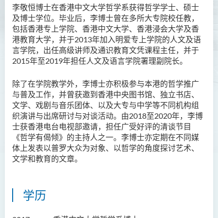
李敬恒博士在香港中文大学哲学系获得哲学学士、硕士
胡耀东先生
及博士学位。毕业后，李博士曾在多所大专院校任教，
包括香港专上学院、香港中文大学、香港浸会大学及香
官福然先生
港教育大学，并于2013年加入明爱专上学院的人文及语
蔡清衍先生
言学院，出任高级讲师及通识教育文凭课程主任，并于
2015年至2019年担任人文及语言学院署理副院长。
郭俊祺先生
袁展聪博士
除了在学院教学外，李博士亦积极参与本港的哲学推广
与普及工作，并曾获邀到香港中央图书馆、独立书店、
李嘉瑶女士
文学、戏剧与音乐团体、以及大专与中学等不同机构组
刘学言先生
织演讲与出席研讨与对谈活动。由2018至2020年，李博
士获香港电台电视部邀请，担任广受好评的清谈节目
詹嘉文博士
《哲学有偈倾》的主持人之一。李博士亦定期在不同媒
周仲华博士
体上发表以普罗大众为对象、以哲学的角度探讨艺术、
文学和教育的文章。
周倩如博士
何启龙博士
学历
李敬恒博士
Quratulain Bibi 女士