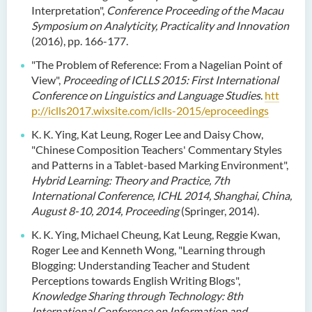
Interpretation",
Conference Proceeding of the Macau
Symposium on Analyticity, Practicality and Innovation
(2016), pp. 166-177.
"The Problem of Reference: From a Nagelian Point of
View",
Proceeding of ICLLS 2015: First International
Conference on Linguistics and Language Studies
.
htt
p://iclls2017.wixsite.com/iclls-2015/eproceedings
K. K. Ying, Kat Leung, Roger Lee and Daisy Chow,
"Chinese Composition Teachers' Commentary Styles
and Patterns in a Tablet-based Marking Environment",
Hybrid Learning: Theory and Practice, 7th
International Conference, ICHL 2014, Shanghai, China,
August 8-10, 2014, Proceeding
(Springer, 2014).
K. K. Ying, Michael Cheung, Kat Leung, Reggie Kwan,
Roger Lee and Kenneth Wong, "Learning through
Blogging: Understanding Teacher and Student
Perceptions towards English Writing Blogs",
Knowledge Sharing through Technology: 8th
International Conference on Information and