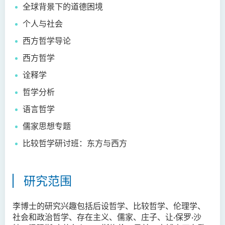
全球背景下的道德困境
人文及语言学院通讯
个人与社会
圣方济各人文科技奖 2025
西方哲学导论
国际会议2025
西方哲学
圣方济各人文科技奖(2024年)
诠释学
获奖名单
哲学分析
旁听生计划
语言哲学
人文科技研究中心
儒家思想专题
比较哲学研讨班：东方与西方
幼稚园教师语文专业发展课
程 - 基本课程
机器翻译译后编辑比赛 2021
研究范围
全港中学翻译科技问答比赛
李博士的研究兴趣包括后设哲学、比较哲学、伦理学、
2023
社会和政治哲学、存在主义、儒家、庄子、让·保罗·沙