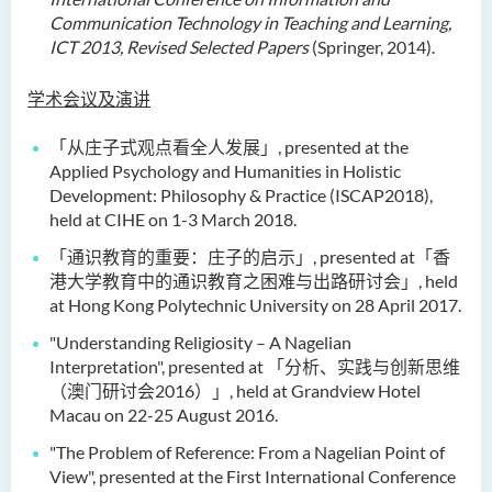
Communication Technology in Teaching and Learning,
ICT 2013, Revised Selected Papers
(Springer, 2014).
学术会议及演讲
「从庄子式观点看全人发展」, presented at the
Applied Psychology and Humanities in Holistic
Development: Philosophy & Practice (ISCAP2018),
held at CIHE on 1-3 March 2018.
「通识教育的重要：庄子的启示」, presented at「香
港大学教育中的通识教育之困难与出路研讨会」, held
at Hong Kong Polytechnic University on 28 April 2017.
"Understanding Religiosity – A Nagelian
Interpretation", presented at 「分析、实践与创新思维
（澳门研讨会2016）」, held at Grandview Hotel
Macau on 22-25 August 2016.
"The Problem of Reference: From a Nagelian Point of
View", presented at the First International Conference