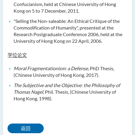
Confucianism, held at Chinese University of Hong
Kong on 5 to 7 December, 2011.
"Selling the Non-saleable: An Ethical Critique of the
Commodification of Humanity", presented at the
Research Postgraduate Conference 2006, held at the
University of Hong Kong on 22 April, 2006.
学位论文
Moral Fragmentationism: a Defense
, PhD Thesis,
(Chinese University of Hong Kong, 2017).
The Subjective and the Objective: the Philosophy of
Thomas Nagel
, Phil. Thesis, (Chinese University of
Hong Kong, 1998).
返回