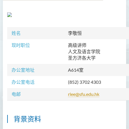
学院简介
院长的话
姓名
李敬恒
课程概览
现时职位
高级讲师
人文及语言学院
教职员
圣方济各大学
陈善伟教授
办公室地址
A614室
英冠球博士
办公室电话
(852) 3702 4303
王淑雯博士
电邮
rlee@sfu.edu.hk
黄炳蔚博士
吴海雅博士
李志权博士
背景资料
周昭端博士