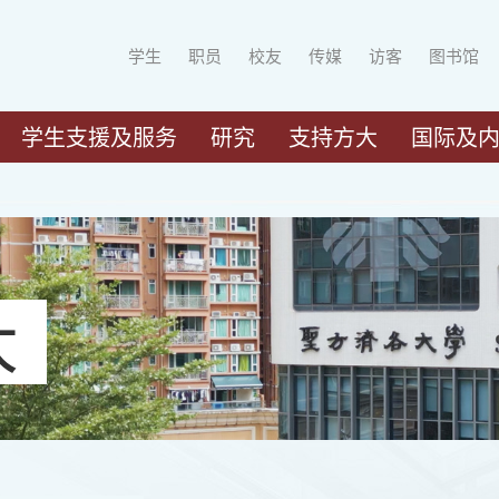
学生
职员
校友
传媒
访客
图书馆
学生支援及服务
研究
支持方大
国际及
大