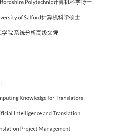
ffordshire Polytechnic计算机科学博士
versity of Salford计算机科学硕士
理工学院 系统分析高级文凭
:
uting Knowledge for Translators
icial Intelligence and Translation
slation Project Management