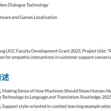
ken Dialogue Technology
ware and Games Localisation
ng UGC Faculty Development Grant 2025, Project title: 
on for empathic interactions in customer support convers
着述
g, Making Sense of How Machines Should Show Human-lik
 Technology to Language and Translation
, Routledge, 202
, Support style-oriented in-context learning example selec