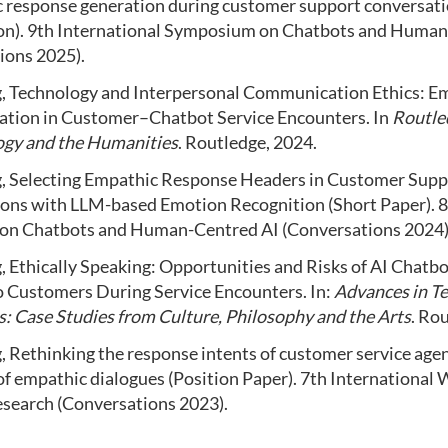
 response generation during customer support conversati
on). 9th International Symposium on Chatbots and Human
ions 2025).
g
, Technology and Interpersonal Communication Ethics: E
ion in Customer–Chatbot Service Encounters. In
Routle
ogy and the Humanities
. Routledge, 2024.
g
, Selecting Empathic Response Headers in Customer Supp
ons with LLM-based Emotion Recognition (Short Paper). 8
n Chatbots and Human-Centred AI (Conversations 2024)
g, Ethically Speaking: Opportunities and Risks of AI Chat
 Customers During Service Encounters. In:
Advances in T
: Case Studies from Culture, Philosophy and the Arts
. Ro
g
, Rethinking the response intents of customer service agen
of empathic dialogues (Position Paper). 7th International
search (Conversations 2023).