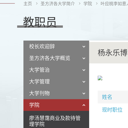
主页
圣方济各大学简介
学院
叶应桃李如意
教职员
校长欢迎辞
杨永乐博
圣方济各大学概览
大学管治
大学管理
大学刊物
姓名
学院
现时职位
廖汤慧霭商业及款待管
理学院