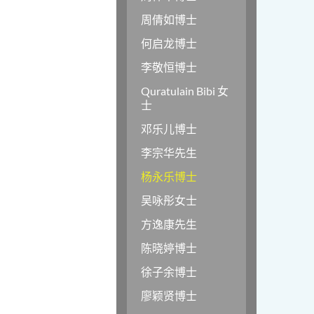
周倩如博士
何启龙博士
李敬恒博士
Quratulain Bibi 女
士
邓乐儿博士
李宗华先生
杨永乐博士
吴咏彤女士
方逸康先生
陈晓婷博士
徐子余博士
廖颖贤博士