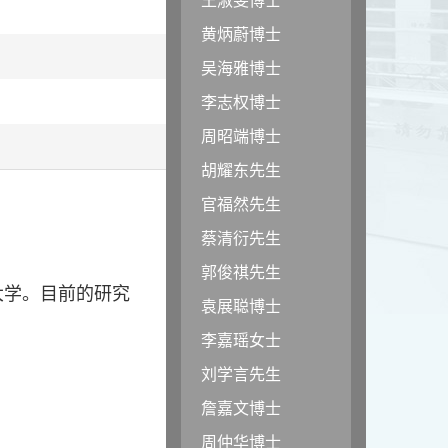
黄炳蔚博士
吴海雅博士
李志权博士
周昭端博士
胡耀东先生
官福然先生
蔡清衍先生
郭俊祺先生
大学。目前的研究
袁展聪博士
李嘉瑶女士
刘学言先生
詹嘉文博士
周仲华博士