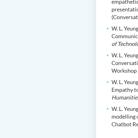
empathetic
presentati
(Conversat
W. L. Yeun
Communicat
of Technol
W. L. Yeun
Conversati
Workshop o
W. L. Yeun
Empathy to
Humanities
W. L. Yeun
modelling 
Chatbot Re