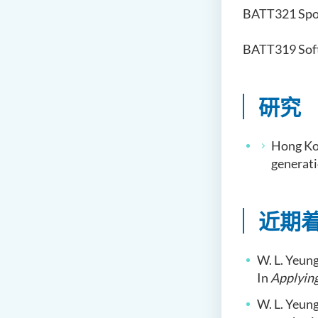
BATT321 Spo
BATT319 Soft
研究
Hong Ko
generati
近期
W. L. Yeun
In
Applying
W. L. Yeung