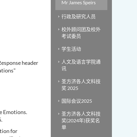
Mr James Speirs
行政及研究人员
校外顾问团及校外
考试委员
学生活动
人文及语言学院通
"Response header
讯
ations"
圣方济各人文科技
奖 2025
国际会议2025
e Emotions.
圣方济各人文科技
5.
奖(2024年)获奖名
单
tion for