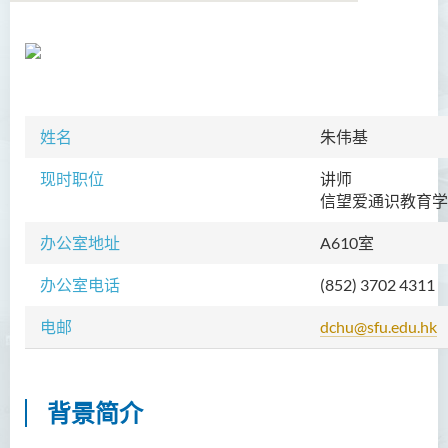
学院简介
院长的话
姓名
朱伟基
课程概览
现时职位
讲师
教职员
信望爱通识教育学
陈善伟教授
办公室地址
A610室
英冠球博士
办公室电话
(852) 3702 4311
王淑雯博士
电邮
dchu@sfu.edu.hk
黄炳蔚博士
吴海雅博士
李志权博士
背景简介
周昭端博士