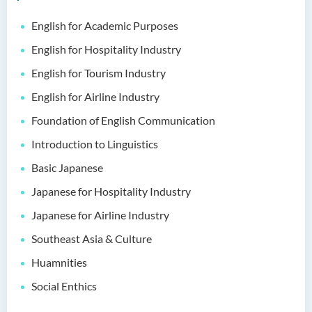
邓乐儿博士
English for Academic Purposes
李宗华先生
English for Hospitality Industry
杨永乐博士
English for Tourism Industry
吴咏彤女士
English for Airline Industry
方逸康先生
Foundation of English Communication
陈晓婷博士
Introduction to Linguistics
徐子余博士
Basic Japanese
廖颖贤博士
Japanese for Hospitality Industry
Mr James Speirs
Japanese for Airline Industry
行政及研究人员
Southeast Asia & Culture
Huamnities
校外顾问团及校外考试委员
Social Enthics
学生活动