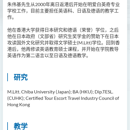
朱伟基先生从2000年离日返港后开始在明爱白英奇专业
胡耀东先生
学校工作，目前主要担任英语科、日语及德语的教学工
作。
官福然先生
蔡清衍先生
他在香港大学获得日本研究和德语（荣誉）学位，之后
他在日本政府（文部省）研究生奖学金的赞助下在日本
郭俊祺先生
攻读国外文化研究并取得文学硕士(M.Litt)学位。回到香
袁展聪博士
港后，他再修读英语教育硕士课程，并开始在学院教导
英语作为第二语言以至日语及德语教学。
李嘉瑶女士
刘学言先生
研究
詹嘉文博士
周仲华博士
M.Litt. Chiba University (Japan); BA (HKU); Dip.TESL.
周倩如博士
(CUHK); Certified Tour Escort Travel Industry Council of
Hong Kong
何启龙博士
李敬恒博士
教学
Quratulain Bibi 女士