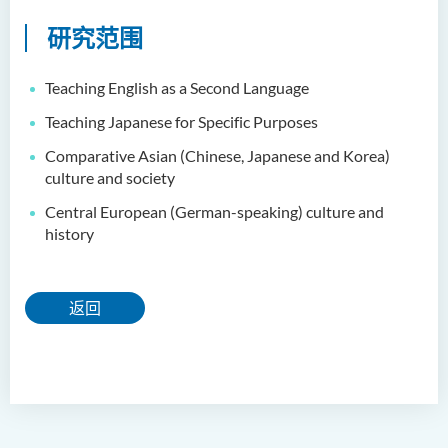
人文及语言学院通讯
研究范围
圣方济各人文科技奖 2025
Teaching English as a Second Language
国际会议2025
Teaching Japanese for Specific Purposes
圣方济各人文科技奖(2024年)
Comparative Asian (Chinese, Japanese and Korea)
获奖名单
culture and society
旁听生计划
Central European (German-speaking) culture and
history
人文科技研究中心
幼稚园教师语文专业发展课
返回
程 - 基本课程
机器翻译译后编辑比赛 2021
全港中学翻译科技问答比赛
2023