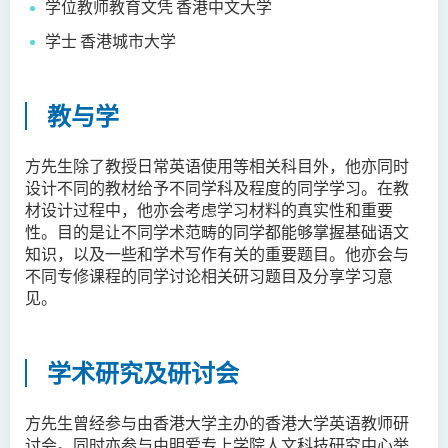
学位教师教育文凭 香港中文大学
邓乐儿博士
学士 香港城市大学
李宗华先生
杨永乐博士
教与学
吴咏彤女士
方逸康先生
方先生除了教授日常英语使用等相关科目外，他亦同时
设计不同的教材给予不同学科及程度的同学学习。在教
陈晓婷博士
材设计过程中，他亦会考虑学习材料的真实性和重要
徐子余博士
性。目的是让不同学术范畴的同学都能够掌握基础语文
知识，以及一些和学术写作有关的重要题目。他亦会与
廖颖贤博士
不同专修课程的同学讨论相关研习题目及分享学习意
Mr James Speirs
见。
行政及研究人员
学术研究及研讨会
校外顾问团及校外考试委员
学生活动
方先生曾经参与由香港大学主办的香港大学英语教师研
讨会。同时亦参与由明爱专上学院人文科技研究中心举