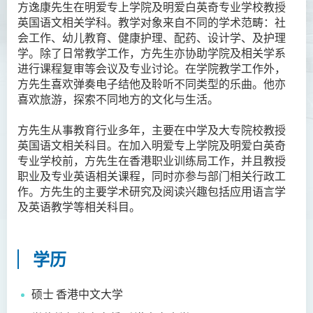
方逸康先生在明爱专上学院及明爱白英奇专业学校教授
胡耀东先生
英国语文相关学科。教学对象来自不同的学术范畴：社
会工作、幼儿教育、健康护理、配药、设计学、及护理
官福然先生
学。除了日常教学工作，方先生亦协助学院及相关学系
蔡清衍先生
进行课程复审等会议及专业讨论。在学院教学工作外，
方先生喜欢弹奏电子结他及聆听不同类型的乐曲。他亦
郭俊祺先生
喜欢旅游，探索不同地方的文化与生活。
袁展聪博士
方先生从事教育行业多年，主要在中学及大专院校教授
李嘉瑶女士
英国语文相关科目。在加入明爱专上学院及明爱白英奇
刘学言先生
专业学校前，方先生在香港职业训练局工作，并且教授
职业及专业英语相关课程，同时亦参与部门相关行政工
詹嘉文博士
作。方先生的主要学术研究及阅读兴趣包括应用语言学
及英语教学等相关科目。
周仲华博士
周倩如博士
何启龙博士
学历
李敬恒博士
硕士 香港中文大学
Quratulain Bibi 女士