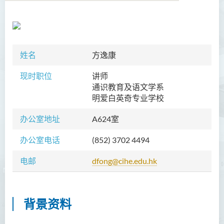
学院简介
院长的话
姓名
方逸康
课程概览
现时职位
讲师
通识教育及语文学系
教职员
明爱白英奇专业学校
陈善伟教授
办公室地址
A624室
英冠球博士
办公室电话
(852) 3702 4494
王淑雯博士
电邮
dfong@cihe.edu.hk
黄炳蔚博士
吴海雅博士
背景资料
李志权博士
周昭端博士