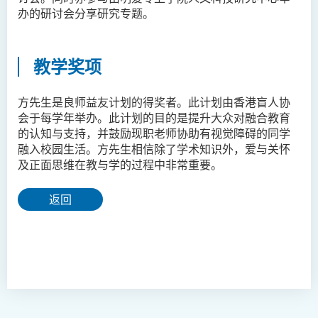
人文及语言学院通讯
办的研讨会分享研究专题。
圣方济各人文科技奖 2025
教学奖项
国际会议2025
圣方济各人文科技奖(2024年)
方先生是良师益友计划的得奖者。此计划由香港盲人协
获奖名单
会于每学年举办。此计划的目的是提升大众对融合教育
的认知与支持，并鼓励现职老师协助有视觉障碍的同学
旁听生计划
融入校园生活。方先生相信除了学术知识外，爱与关怀
及正面思维在教与学的过程中非常重要。
人文科技研究中心
返回
幼稚园教师语文专业发展课
程 - 基本课程
机器翻译译后编辑比赛 2021
全港中学翻译科技问答比赛
2023