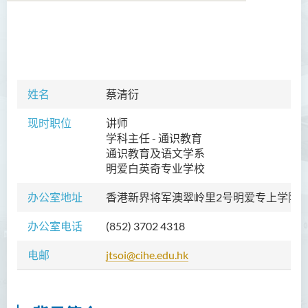
学院简介
院长的话
姓名
蔡清衍
课程概览
现时职位
讲师
教职员
学科主任 - 通识教育
通识教育及语文学系
陈善伟教授
明爱白英奇专业学校
英冠球博士
办公室地址
香港新界将军澳翠岭里2号
明爱专上学院A6
王淑雯博士
办公室电话
(852) 3702 4318
黄炳蔚博士
电邮
jtsoi@cihe.edu.hk
吴海雅博士
李志权博士
周昭端博士