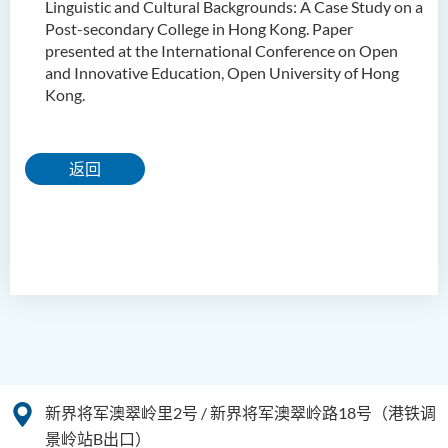
Linguistic and Cultural Backgrounds: A Case Study on a
人文及语言学院通讯
Post-secondary College in Hong Kong. Paper
presented at the International Conference on Open
圣方济各人文科技奖 2025
and Innovative Education, Open University of Hong
Kong.
国际会议2025
圣方济各人文科技奖(2024年)
获奖名单
返回
旁听生计划
人文科技研究中心
幼稚园教师语文专业发展课
程 - 基本课程
机器翻译译后编辑比赛 2021
全港中学翻译科技问答比赛
新界将军澳翠岭里2号 / 新界将军澳翠岭路18号（港铁调
2023
景岭站B出口）