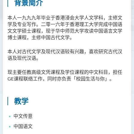
背景简介
胡耀东先生
本人一九九九年毕业于香港浸会大学人文学科，主修文
官福然先生
学及专业写作。二零一六年于香港理工大学完成中国语
蔡清衍先生
文文学硕士课程，现于华中师范大学攻读中国语言文学
博士课程，主修中国古代文学。
郭俊祺先生
袁展聪博士
本人对古代文学及现代汉语较有兴趣，喜欢研究古代汉
语及现代汉语。
李嘉瑶女士
刘学言先生
现主要任教高级文凭课程及学位课程的中文科目，担任
GE课程联络工作，同时亦负责「校园生活与你」。
詹嘉文博士
周仲华博士
周倩如博士
教学
何启龙博士
中文传意
李敬恒博士
中国语文
Quratulain Bibi 女士