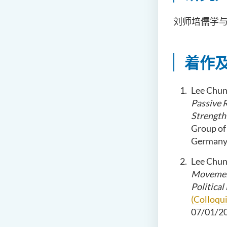
刘师培儒学
着作
Lee Chun
Passive R
Strength
Group of 
Germany,
Lee Chun
Movement
Political
(Colloqu
07/01/2