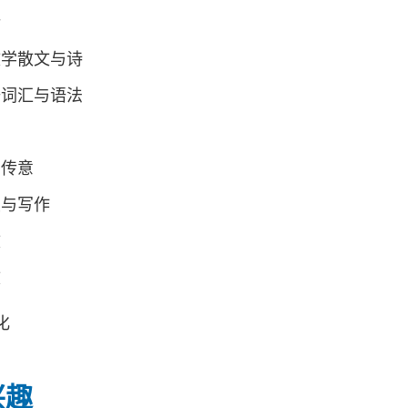
论
文学散文与诗
语词汇与语法
意
业传意
读与写作
文
文
化
兴趣