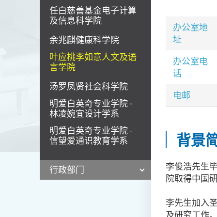
任白慈善基金电子计算
及信息科学院
办公室地
址
余兆麒健康科学院
叶应桃李如意人文及语
办公室电
言学院
话
汤罗凤贤社会科学院
电邮
明爱白英奇专业学院 -
林凌婉宜设计学系
明爱白英奇专业学院 -
背景
信望爱通识教育学系
李俊浩先生
行政部门
院取得中国
李先生加入
及研究工作