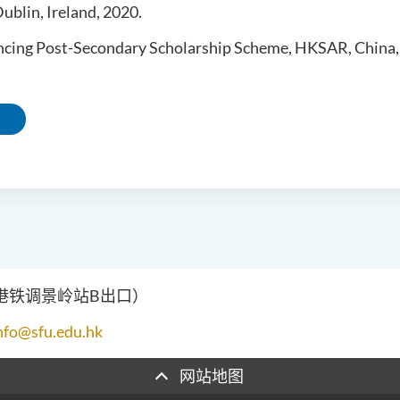
ublin, Ireland, 2020.
ancing Post-Secondary Scholarship Scheme, HKSAR, China,
（港铁调景岭站B出口）
nfo@sfu.edu.hk
网站地图