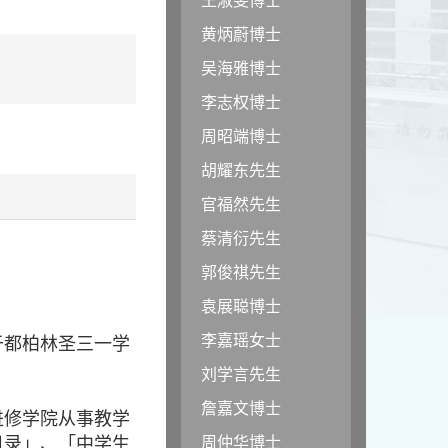
黄炳蔚博士
吴海雅博士
李志权博士
周昭端博士
胡耀东先生
官福然先生
蔡清衍先生
郭俊祺先生
袁展聪博士
李嘉瑶女士
于都柏林圣三一学
刘学言先生
詹嘉文博士
进修学院从事教学
目录」、「中学生
周仲华博士