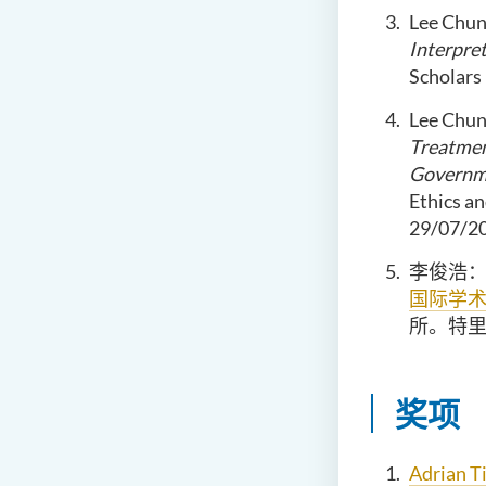
Lee Chun
Interpre
Scholars
Lee Chun
Treatmen
Governme
Ethics a
29/07/2
李俊浩
国际学
所。特里尔
奖项
Adrian Ti