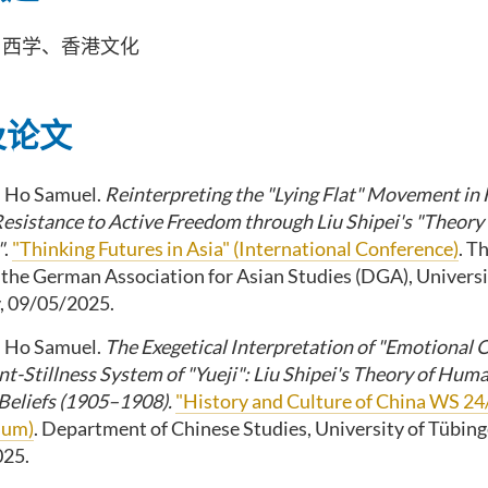
与西学、香港文化
及论文
 Ho Samuel.
Reinterpreting the "Lying Flat" Movement i
esistance to Active
Freedom through Liu Shipei's "Theory
"
.
"Thinking Futures in Asia" (International Conference)
. T
the German Association for Asian Studies (DGA), Universit
 09/05/2025.
 Ho Samuel.
The Exegetical Interpretation of "Emotional O
-Stillness System of
"Yueji": Liu Shipei's Theory of Hum
 Beliefs (1905–1908).
"History and Culture of China WS 24
ium)
. Department of Chinese Studies, University of Tübin
025.