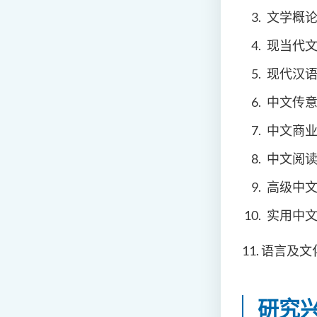
文学概
现当代
现代汉
中文传
中文商
中文阅
高级中
实用中
11. 语言及文
研究