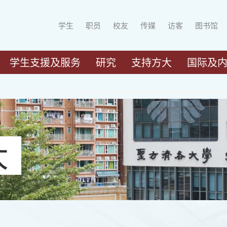
学生
职员
校友
传媒
访客
图书馆
学生支援及服务
研究
支持方大
国际及
大