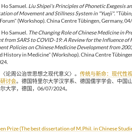
 Ho Samuel.
Liu Shipei's Principles of Phonetic Exegesis a
tation of Movement and Stillness System
in "Yueji"
. "Tübi
 Forum" (Workshop). China Centre Tübingen, Germany, 04
 Ho Samuel.
The Changing Role of Chinese Medicine in Pr
t from SARS to COVID-19: A
Review for the Influence of
nt Policies on Chinese Medicine Development from
2003
nd History in Medicine" (Workshop). China Centre Tübinge
024.
：〈论周公治世思想之现代意义〉。
传统与新命：现代性
术研讨会
。德国特里尔大学汉学系、德国儒学学会、中国
大学，德国，06/07/2024。
en Prize (The best dissertation of M.Phil. in Chinese Studi