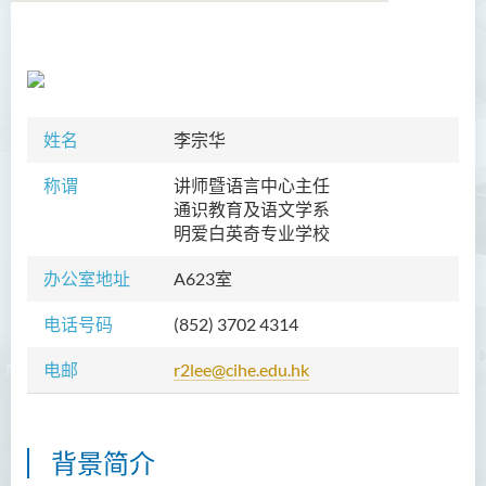
学院简介
院长的话
姓名
李宗华
课程概览
称谓
讲师暨语言中心主任
教职员
通识教育及语文学系
明爱白英奇专业学校
陈善伟教授
办公室地址
A623室
英冠球博士
电话号码
(852) 3702 4314
王淑雯博士
黄炳蔚博士
电邮
r2lee@cihe.edu.hk
吴海雅博士
李志权博士
背景简介
周昭端博士