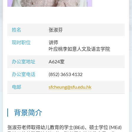
胡耀东先生
官福然先生
蔡清衍先生
姓名
张淑芬
郭俊祺先生
现时职位
讲师
袁展聪博士
叶应桃李如意人文及语言学院
李嘉瑶女士
办公室地址
A624室
刘学言先生
办公室电话
(852)
3653 4132
詹嘉文博士
电邮
sfcheung@sfu.edu.hk
周仲华博士
周倩如博士
何启龙博士
背景简介
李敬恒博士
张淑芬老师取得幼儿教育的学士(BEd)、硕士学位 (MEd)
Quratulain Bibi 女士