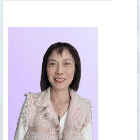
学院简介
院长的话
课程概览
教职员
陈善伟教授
英冠球博士
王淑雯博士
黄炳蔚博士
吴海雅博士
李志权博士
周昭端博士