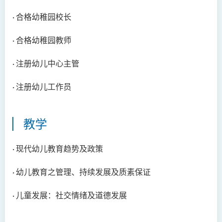
人文及语言学院通讯
· 合格幼稚园校长
圣方济各人文科技奖 2025
· 合格幼稚园教师
国际会议2025
· 注册幼儿中心主管
圣方济各人文科技奖(2024年)
获奖名单
· 注册幼儿工作员
旁听生计划
教学
人文科技研究中心
幼稚园教师语文专业发展课
· 现代幼儿教育趋势及政策
程 - 基本课程
· 幼儿教育之管理、持续发展及质素保证
机器翻译译后编辑比赛 2021
· 儿童发展：社交情绪及道德发展
全港中学翻译科技问答比赛
2023