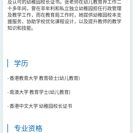
及认可的幼稚园校长证书。张老师在幼儿教育界工作二
邓乐儿博士
十多年间，曾在非牟利和私立独立幼稚园担任行政管理
及教学工作，而在教育局工作时，她提供幼稚园校本支
李宗华先生
援服务，协助学校优化课程设计，以及提升教师的教学
杨永乐博士
知识和技能。
吴咏彤女士
方逸康先生
陈晓婷博士
学历
徐子余博士
廖颖贤博士
· 香港教育大学 教育硕士(幼儿教育)
Mr James Speirs
· 南澳大学 教育学士(幼儿教育)
行政及研究人员
· 香港中文大学 幼稚园校长证书
校外顾问团及校外考试委员
学生活动
专业资格