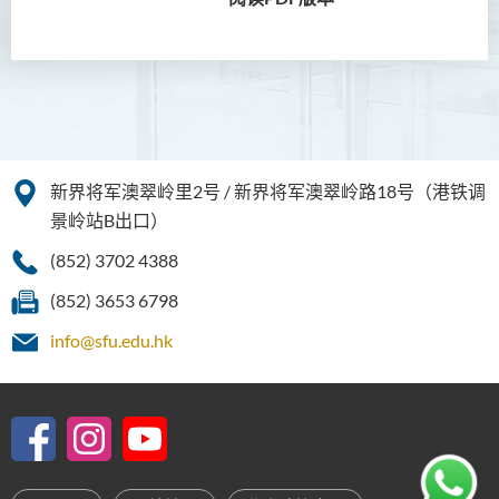
圣方济各人文科技奖(2024年)
获奖名单
旁听生计划
人文科技研究中心
新界将军澳翠岭里2号 / 新界将军澳翠岭路18号（港铁调
幼稚园教师语文专业发展课
景岭站B出口）
程 - 基本课程
(852) 3702 4388
机器翻译译后编辑比赛 2021
(852) 3653 6798
全港中学翻译科技问答比赛
info@sfu.edu.hk
2023