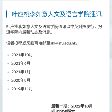
叶应桃李如意人文及语言学院通讯
学院简介
院长的话
叶应桃李如意人文及语言学院通讯以中英对照发行，报
道学院内最新动态及消息。
课程概览
读者投稿或来函可电邮至shl@sfu.edu.hk。
教职员
2021年10月
行政及研究人员
2021年6月
校外顾问团及校外考试委员
2021年1月
学生活动
2020年8月
2019年11月
人文及语言学院通讯
圣方济各人文科技奖 2025
最新一期：2022年10月
国际会议2025
阅读PDF版本