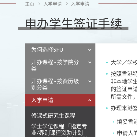
主页
入学申请
入学申请
申办学生签证手续
为何选择SFU
开办课程 - 按学院分
大学／学
类
按照香港
开办课程 - 按资历级
非本地学
别分类
的签证申
所需文件
入学申请
办理来港
修课式研究生课程
填妥香港
学士学位课程 「指定专
业/界别课程资助计划
申请人