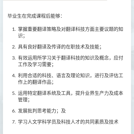
毕业生在完成课程后能够：
语言及文化（荣誉）文学士
掌握重要翻译策略及对翻译科技方面主要议题的知
语文及通识（荣誉）文学士
识；
翻译科技（荣誉）文学士
具有良好翻译及传译的在职技术及技能；
有效运用所学习关于翻译科技的知识及概念，应付
简介
工作及学习需要；
课程特色
利用合适的科技、语言及理论知识，进行及评估工
课程学习成果
作上的翻译作品；
课程结构
运用特定翻译系统及工具，提升业界生产力及成本
升学及就业前景
管理；
学费
发展批判思考能力；及
课程资讯频道
学习人文学科学员及科技人才的共同素质及技术
查询