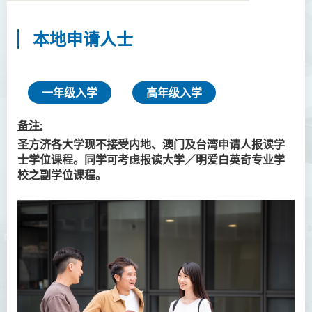
本地申请人士
语言及文化（荣誉）文学士
语文及通识（荣誉）文学士
一年级入学
高年级入学
翻译科技（荣誉）文学士
备注:
工商管理（荣誉）学士
圣方济各大学现不接受内地、澳门及台湾申请人报读学
士学位课程。同学可考虑报读大学／明爱白英奇专业学
工商管理(荣誉)酒店及旅游
校之副学位课程。
管理应用学士
犯罪及安保科学(荣誉)学士
幼儿教育（荣誉）学士 (全日
制)
健康科学（荣誉）学士 (兼读
制衔接课程)