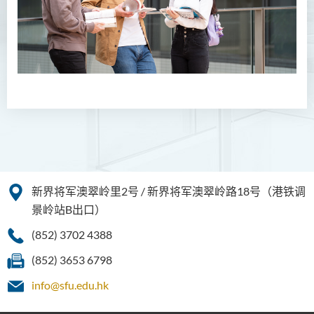
护理学（荣誉）学士
护理学（荣誉）学士 (应用学
位学额)
人工智能（荣誉）理学士
人工智能（荣誉）理学士 (兼
读制)
人工智能及数码娱乐（荣
誉）理学士
新界将军澳翠岭里2号 / 新界将军澳翠岭路18号（港铁调
人工智能及多媒体科技(荣
景岭站B出口）
誉)理学士
(852) 3702 4388
社区健康与实践﹙荣誉﹚理
(852) 3653 6798
学士
info@sfu.edu.hk
药学﹙荣誉﹚理学士