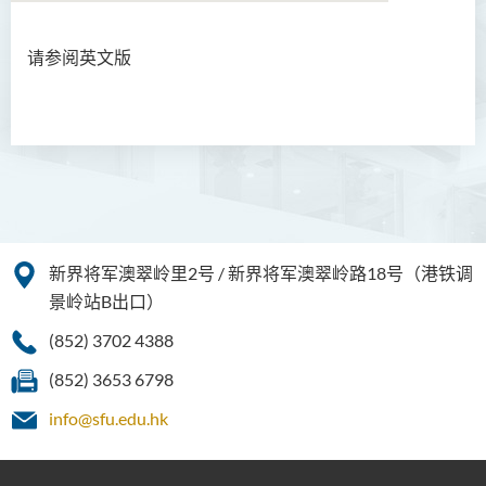
请参阅英文版
语言及文化（荣誉）文学士
语文及通识（荣誉）文学士
翻译科技（荣誉）文学士
工商管理（荣誉）学士
工商管理(荣誉)酒店及旅游
新界将军澳翠岭里2号 / 新界将军澳翠岭路18号（港铁调
管理应用学士
景岭站B出口）
犯罪及安保科学(荣誉)学士
(852) 3702 4388
幼儿教育（荣誉）学士 (全日
(852) 3653 6798
制)
info@sfu.edu.hk
健康科学（荣誉）学士 (兼读
制衔接课程)