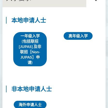
本地申请人士
语言及文化（荣誉）文学士
语文及通识（荣誉）文学士
一年级入学
高年级入学
(包括联招
翻译科技（荣誉）文学士
[JUPAS] 及非
联招［Non-
工商管理（荣誉）学士
JUPAS］申
请)
工商管理(荣誉)酒店及旅游
管理应用学士
简介
课程特色
非本地申请人士
课程学习成果
课程结构
海外申请人士