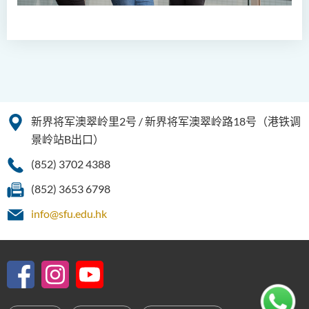
读制)
人工智能及数码娱乐（荣
誉）理学士
人工智能及多媒体科技(荣
誉)理学士
新界将军澳翠岭里2号 / 新界将军澳翠岭路18号（港铁调
社区健康与实践﹙荣誉﹚理
景岭站B出口）
学士
(852) 3702 4388
药学﹙荣誉﹚理学士
(852) 3653 6798
物理治疗学（荣誉）理学士
info@sfu.edu.hk
社会科学（荣誉）学士
社会工作（荣誉）学士 (兼读
制转制课程)