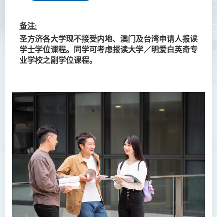
入学要求
实习
备注:
圣方济各大学现不接受内地、澳门及台湾申请人报读
学费
学士学位课程。同学可考虑报读大学／明爱白英奇专
业学校之副学位课程。
犯罪及安保科学(荣誉)学士
幼儿教育（荣誉）学士 (全日
制)
健康科学（荣誉）学士 (兼读
制衔接课程)
护理学（荣誉）学士
护理学（荣誉）学士 (应用学
位学额)
人工智能（荣誉）理学士
人工智能（荣誉）理学士 (兼