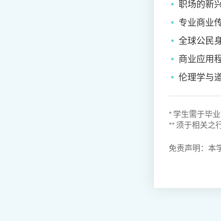
职场的新
专业商业
全球公民
商业应用
伦理学与
* 学生需于毕业前完
** 须于相关
免责声明：本