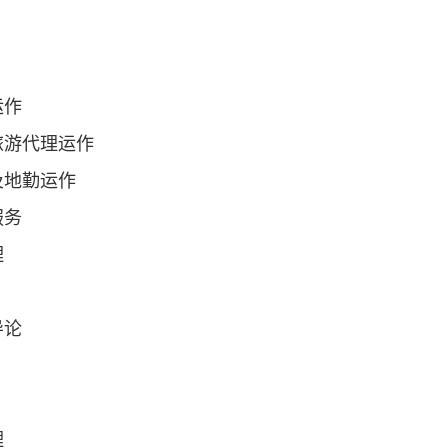
运作
旅游代理运作
及地勤运作
服务
理
导论
理