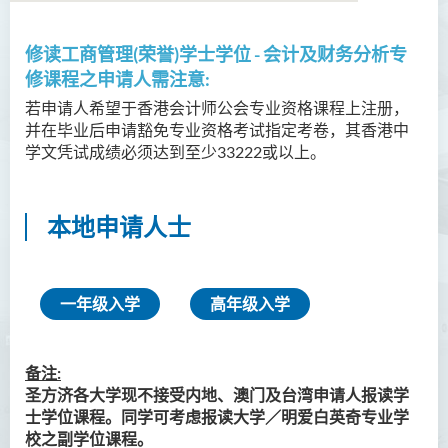
修读
工商管理(荣誉)学士学位 - 会计及财务分析
专
语言及文化（荣誉）文学士
修课程之申请人需注意:
语文及通识（荣誉）文学士
若申请人希望于香港会计师公会专业资格课程上注册，
并在毕业后申请豁免专业资格考试指定考卷，其香港中
翻译科技（荣誉）文学士
学文凭试成绩必须达到至少33222或以上。
工商管理（荣誉）学士
本地申请人士
工商管理(荣誉)酒店及旅游
管理应用学士
犯罪及安保科学(荣誉)学士
一年级入学
高年级入学
幼儿教育（荣誉）学士 (全日
制)
备注:
圣方济各大学现不接受内地、澳门及台湾申请人报读学
健康科学（荣誉）学士 (兼读
士学位课程。同学可考虑报读大学／明爱白英奇专业学
制衔接课程)
校之副学位课程。