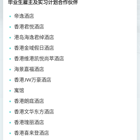
毕业生雇主及实习计划合作伙伴
护理学（荣誉）学士
帝逸酒店
护理学（荣誉）学士 (应用学
位学额)
香港君悦酒店
港岛海逸君绰酒店
人工智能（荣誉）理学士
香港金域假日酒店
人工智能（荣誉）理学士 (兼
香港维港凯悦尚萃酒店
读制)
海景嘉福酒店
人工智能及数码娱乐（荣
誉）理学士
香港JW万豪酒店
寓馆
人工智能及多媒体科技(荣
誉)理学士
香港朗庭酒店
香港文华东方酒店
社区健康与实践﹙荣誉﹚理
学士
香港瑰丽酒店
药学﹙荣誉﹚理学士
香港喜来登酒店