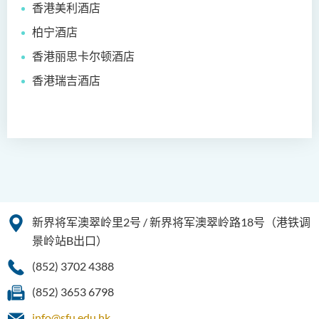
香港美利酒店
物理治疗学（荣誉）理学士
柏宁酒店
社会科学（荣誉）学士
香港丽思卡尔顿酒店
社会工作（荣誉）学士 (兼读
香港瑞吉酒店
制转制课程)
新界将军澳翠岭里2号 / 新界将军澳翠岭路18号（港铁调
景岭站B出口）
(852) 3702 4388
(852) 3653 6798
info@sfu.edu.hk