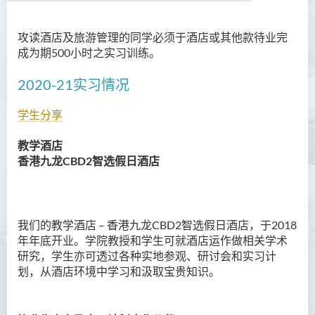
攻读酒店及旅游管理的同学必须于酒店或其他款待业完
语言及文化（荣誉）文学士
成为期500小时之实习训练。
语文及通识（荣誉）文学士
2020-21实习情况
翻译科技（荣誉）文学士
学生分享
工商管理（荣誉）学士
教学酒店
香港九龙
CBD2
智选假日酒店
工商管理(荣誉)酒店及旅游
管理应用学士
犯罪及安保科学(荣誉)学士
我们的教学酒店 – 香港九龙CBD2智选假日酒店，于2018
幼儿教育（荣誉）学士 (全日
年年底开业。学院教授和学生可就酒店运作做相关学术
制)
研究，学生亦可透过各种实地参观、研讨会和实习计
划，从酒店环境中学习和汲取宝贵知识。
健康科学（荣誉）学士 (兼读
制衔接课程)