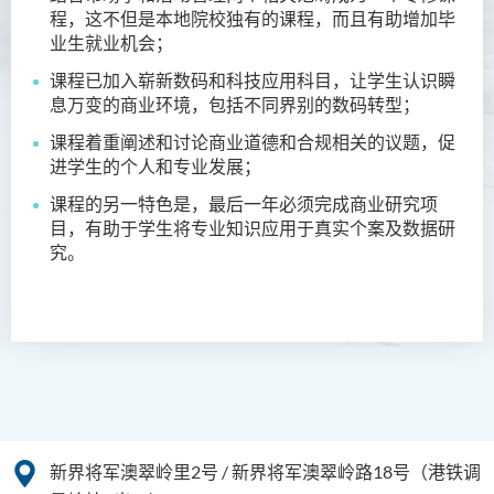
程，这不但是本地院校独有的课程，而且有助增加毕
护理学（荣誉）学士
业生就业机会；
护理学（荣誉）学士 (应用学
课程已加入崭新数码和科技应用科目，让学生认识瞬
位学额)
息万变的商业环境，包括不同界别的数码转型
；
人工智能（荣誉）理学士
课程着重阐述和讨论商业道德和合规相关的议题，促
进学生的个人和专业发展；
人工智能（荣誉）理学士 (兼
课程的另一特色是，最后一年必须完成商业研究项
读制)
目，有助于学生将专业知识应用于真实个案及数据研
究。
人工智能及数码娱乐（荣
誉）理学士
人工智能及多媒体科技(荣
誉)理学士
社区健康与实践﹙荣誉﹚理
学士
药学﹙荣誉﹚理学士
新界将军澳翠岭里2号 / 新界将军澳翠岭路18号（港铁调