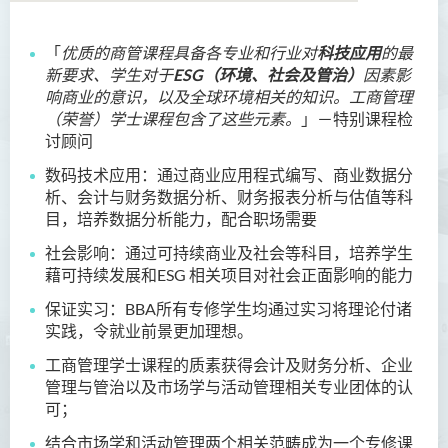
「
优质的商管课程具备各专业和行业对
科技应用
的最
语言及文化（荣誉）文学士
新要求、学生对于
ESG（环境、社会及管治）
因素影
响商业的意识，以及全球环境相关的知识。工商管理
语文及通识（荣誉）文学士
（荣誉）学士课程包含了这些元素。
」－特别课程检
讨顾问
翻译科技（荣誉）文学士
数码技术应用：通过商业应用程式编写、商业数据分
工商管理（荣誉）学士
析、会计与财务数据分析、财务报表分析与估值等科
目，培养数据分析能力，配合职场需要
工商管理(荣誉)酒店及旅游
社会影响：通过可持续商业及社会等科目，培养学生
管理应用学士
藉可持续发展和ESG 相关项目对社会正面影响的能力
犯罪及安保科学(荣誉)学士
保证实习：BBA所有专修学生均通过实习将理论付诸
实践，令就业前景更加理想。
幼儿教育（荣誉）学士 (全日
制)
工商管理学士课程的质素获得会计及财务分析、企业
管理与管治以及市场学与活动管理相关专业团体的认
健康科学（荣誉）学士 (兼读
可；
制衔接课程)
结合市场学和活动管理两个相关范畴成为一个专修课