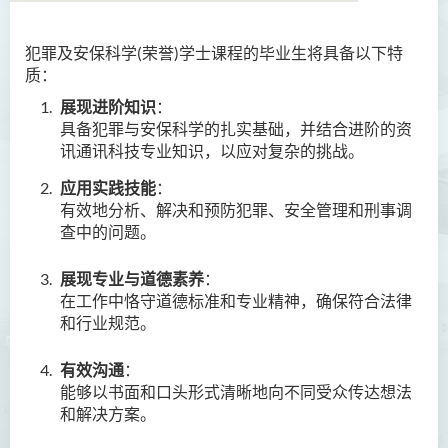
犯罪及安保科学(荣誉)学士课程的毕业生将具备以下特
语言及文化（荣誉）文学士
质：
语文及通识（荣誉）文学士
展现进阶知识
：
具备犯罪与安保科学的扎实基础，并结合进阶的资
翻译科技（荣誉）文学士
讯通讯科技专业知识，以应对复杂的挑战。
应用实践技能
：
工商管理（荣誉）学士
有效地分析、解决和预防犯罪、安全管理和刑事调
工商管理(荣誉)酒店及旅游
查中的问题。
管理应用学士
展现专业与道德素养
：
犯罪及安保科学(荣誉)学士
在工作中恪守道德标准和专业精神，确保符合法律
和行业规范。
简介
有效沟通
：
课程目标
能够以书面和口头形式清晰地向不同受众传达想法
课程特色
和解决方案。
课程学习成果