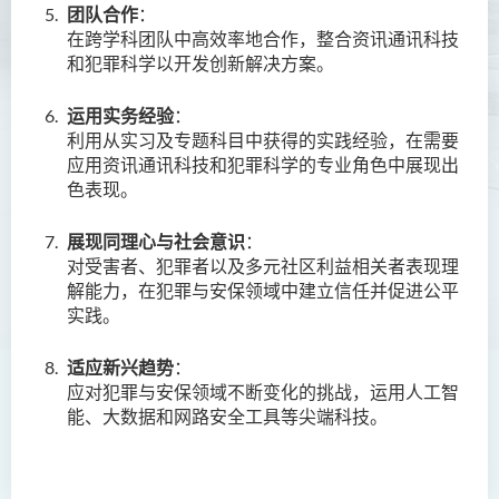
团队合作
：
就业前景
在跨学科团队中高效率地合作，整合
资讯通讯科技
和犯罪科学以开发创新解决方案。
毕业生特质
入学要求
运用实务经验
：
利用
从实习及专题科目
中获得的实践经验，在需要
学费
应用
资讯通讯科技
和犯罪科学的专业角色中展现出
课程结构
色表现。
查询
展现同理心与社会意识
：
对受害者、犯罪者以及多元社区利益相关者表现理
幼儿教育（荣誉）学士 (全日
解能力，在犯罪与安保领域中建立信任并促进公平
制)
实践。
健康科学（荣誉）学士 (兼读
适应新兴趋势
：
制衔接课程)
应对犯罪与安保领域不断变化的挑战，运用人工智
护理学（荣誉）学士
能、大数据和网路安全工具等尖端
科技
。
护理学（荣誉）学士 (应用学
位学额)