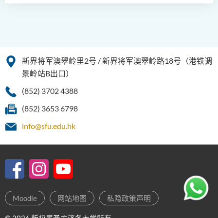
人工智能（荣誉）理学士
人工智能（荣誉）理学士 (兼
读制)
新界将军澳翠岭里2号 / 新界将军澳翠岭路18号（港铁调
人工智能及数码娱乐（荣
景岭站B出口）
誉）理学士
(852) 3702 4388
人工智能及多媒体科技(荣
(852) 3653 6798
誉)理学士
info@sfu.edu.hk
社区健康与实践﹙荣誉﹚理
学士
药学﹙荣誉﹚理学士
物理治疗学（荣誉）理学士
Moodle
网站地图
私隐政策声明
社会科学（荣誉）学士