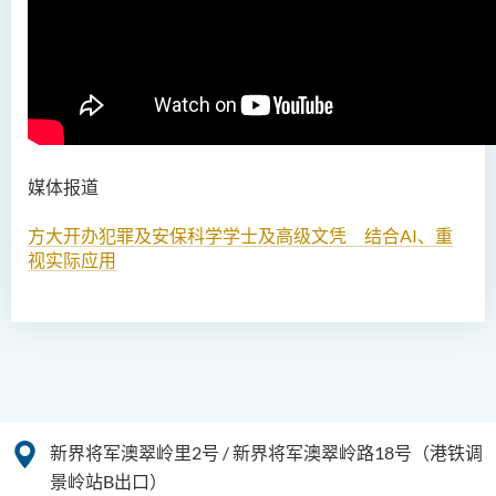
人工智能（荣誉）理学士
人工智能（荣誉）理学士 (兼
读制)
人工智能及数码娱乐（荣
誉）理学士
媒体报道
人工智能及多媒体科技(荣
方大开办犯罪及安保科学学士及高级文凭 结合AI、重
誉)理学士
视实际应用
社区健康与实践﹙荣誉﹚理
学士
药学﹙荣誉﹚理学士
物理治疗学（荣誉）理学士
新界将军澳翠岭里2号 / 新界将军澳翠岭路18号（港铁调
社会科学（荣誉）学士
景岭站B出口）