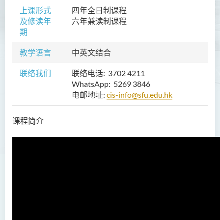
上课形式
四年全日制课程
就业前景
及修读年
六年
兼读制课程
毕业生特质
期
入学要求
教学语言
中英文结合
学费
联络我们
联络电话: 3702 4211
课程结构
WhatsApp: 5269 3846
电邮地址:
cis-info@sfu.edu.hk
查询
幼儿教育（荣誉）学士 (全日
课程简介
制)
健康科学（荣誉）学士 (兼读
制衔接课程)
护理学（荣誉）学士
护理学（荣誉）学士 (应用学
位学额)