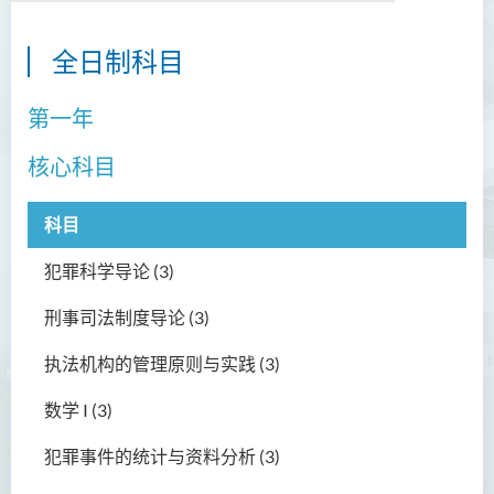
全日制科目
语言及文化（荣誉）文学士
第一年
语文及通识（荣誉）文学士
翻译科技（荣誉）文学士
核心科目
工商管理（荣誉）学士
科目
工商管理(荣誉)酒店及旅游
犯罪科学导论 (3)
管理应用学士
刑事司法制度导论 (3)
犯罪及安保科学(荣誉)学士
执法机构的管理原则与实践 (3)
简介
数学 I (3)
课程目标
课程特色
犯罪事件的统计与资料分析 (3)
课程学习成果