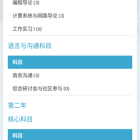
编程导论 (3)
就业前景
计算系统与网路导论 (3)
毕业生特质
工作实习 I (6)
入学要求
学费
语言与沟通科目
课程结构
科目
查询
商务沟通 (3)
幼儿教育（荣誉）学士 (全日
制)
综合研讨会与社区参与 (0)
健康科学（荣誉）学士 (兼读
制衔接课程)
第二年
护理学（荣誉）学士
核心科目
护理学（荣誉）学士 (应用学
科目
位学额)