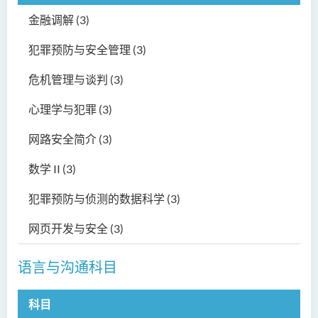
金融调解 (3)
人工智能（荣誉）理学士
犯罪预防与安全管理 (3)
人工智能（荣誉）理学士 (兼
读制)
危机管理与谈判 (3)
人工智能及数码娱乐（荣
心理学与犯罪 (3)
誉）理学士
网路安全简介 (3)
人工智能及多媒体科技(荣
誉)理学士
数学 II (3)
社区健康与实践﹙荣誉﹚理
犯罪预防与侦测的数据科学 (3)
学士
网页开发与安全 (3)
药学﹙荣誉﹚理学士
物理治疗学（荣誉）理学士
语言与沟通科目
社会科学（荣誉）学士
科目