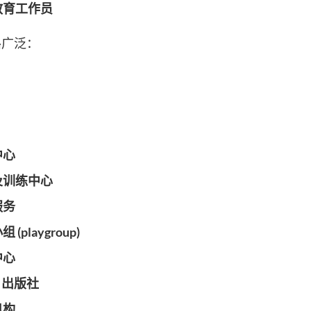
教育工作员
路广泛：
中心
及训练中心
服务
小组
(playgroup)
中心
)
出版社
机构