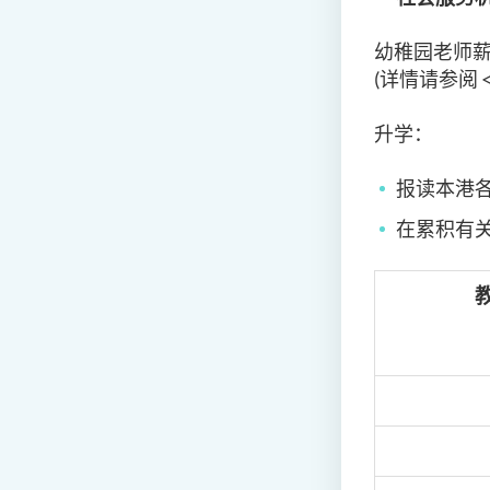
幼稚园老师薪酬 
(详情请参阅 <
升学：
报读本港
在累积有