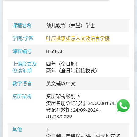
语言及文化（荣誉）文学士
课程名称
幼儿教育（
荣誉）
学士
语文及通识（荣誉）文学士
学院/学系
叶应桃李如意人文及语言学院
翻译科技（荣誉）文学士
课程编号
BEdECE
工商管理（荣誉）学士
上课形式及
四年（全日制）
修读年期
两年（全日制衔接模式）
工商管理(荣誉)酒店及旅游
管理应用学士
教学语言
英文
辅以中文
犯罪及安保科学(荣誉)学士
资历架构
资历架构级别: 5
资历名册登记号码: 24/000815/L5
幼儿教育（荣誉）学士 (全日
登记有效期: 24/09/2024 -
制)
31/08/2029
简介
其他
1.
课程特色
全日制 4 年课程 提供「校长推荐奖