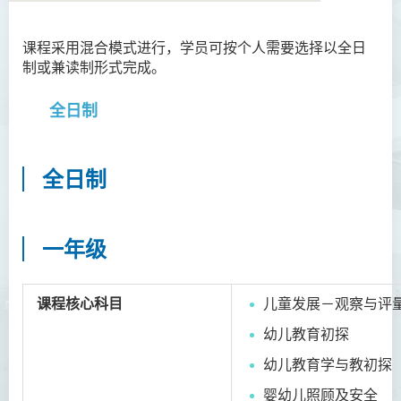
课程采用混合模式进行，学员可按个人需要选择以全日
语言及文化（荣誉）文学士
制或兼读制形式完成。
语文及通识（荣誉）文学士
全日制
翻译科技（荣誉）文学士
工商管理（荣誉）学士
全日制
工商管理(荣誉)酒店及旅游
管理应用学士
一年级
犯罪及安保科学(荣誉)学士
幼儿教育（荣誉）学士 (全日
课程核心科目
儿童发展－观察与评
制)
幼儿教育初探
简介
幼儿教育学与教初探
课程特色
婴幼儿照顾及安全