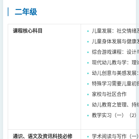
护理学（荣誉）学士 (应用学
位学额)
二年级
人工智能（荣誉）理学士
课程核心科目
儿童发展：社交情绪
人工智能（荣誉）理学士 (兼
读制)
儿童身体发展与健康
综合游戏课程：设计
人工智能及数码娱乐（荣
誉）理学士
现代幼儿教与学：理
人工智能及多媒体科技(荣
幼儿创意与美感发展
誉)理学士
特殊学习需要儿童初
社区健康与实践﹙荣誉﹚理
家校与社区合作
学士
幼儿教育之管理、持
药学﹙荣誉﹚理学士
教学实习（一）（2
物理治疗学（荣誉）理学士
通识、语文及资讯科技必修
学术阅读与写作（一
社会科学（荣誉）学士