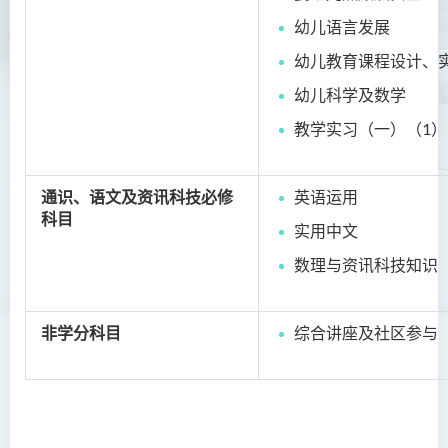
课程学习成果
幼儿语言发展
课程结构
幼儿教育课程设计、
专业认可及就业前景
幼儿科学及数学
实习
教学实习（一）（
1
）
入学要求
学费
通识、语文及资讯科技必修
英语运用
科目
课堂活动及相片集
实用中文
课程资讯频道
数理与资讯科技知识
查询
非学分科目
综合讲座及社区参与
健康科学（荣誉）学士 (兼读
制衔接课程)
护理学（荣誉）学士