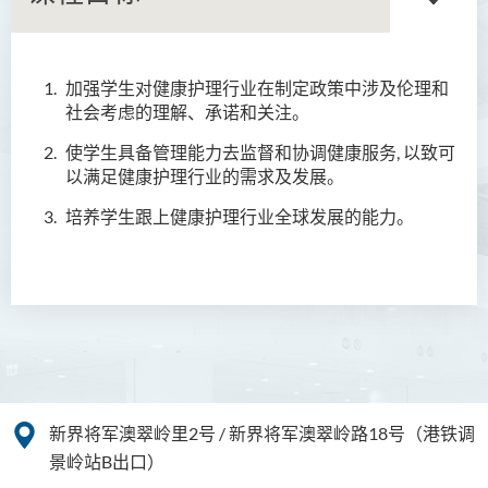
加强学生对健康护理行业在制定政策中涉及伦理和
语言及文化（荣誉）文学士
社会考虑的理解、承诺和关注。
语文及通识（荣誉）文学士
使学生具备管理能力去监督和协调健康服务, 以致可
以满足健康护理行业的需求及发展。
翻译科技（荣誉）文学士
培养学生跟上健康护理行业全球发展的能力。
工商管理（荣誉）学士
工商管理(荣誉)酒店及旅游
管理应用学士
犯罪及安保科学(荣誉)学士
幼儿教育（荣誉）学士 (全日
制)
新界将军澳翠岭里2号 / 新界将军澳翠岭路18号（港铁调
景岭站B出口）
健康科学（荣誉）学士 (兼读