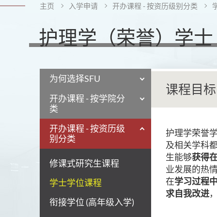
主页
入学申请
开办课程 - 按资历级别分类
护理学（荣誉）学士 
为何选择SFU
课程目标
开办课程 - 按学院分
类
开办课程 - 按资历级
护理学荣誉
别分类
及相关学科
生能够
获得
修课式研究生课程
业发展的热
在
学习过程
学士学位课程
求自我改进
衔接学位 (高年级入学)