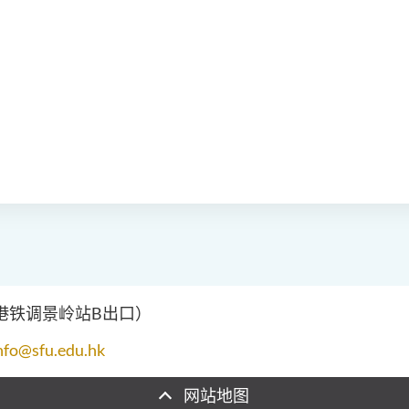
（港铁调景岭站B出口）
nfo@sfu.edu.hk
网站地图