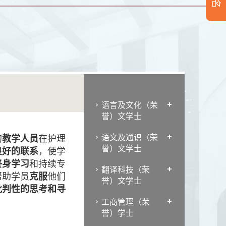
语言及文化（荣
誉）文学士
语文及通识（荣
的
教学人员
在护理
誉）文学士
良好的联系
，使学
终身学习
和持续专
翻译科技（荣
帮助学员
克服
他们
誉）文学士
批判性的思考和寻
。
工商管理（荣
誉）学士