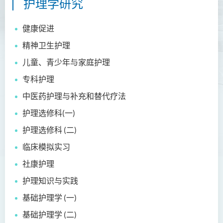
护理学研究
护理学（荣誉）学士
健康促进
简介
精神卫生护理
课程目标
儿童、青少年与家庭护理
课程学习成果
专科护理
课程结构
中医药护理与补充和替代疗法
专业认可
护理选修科(一)
实习
护理选修科 (二)
升学及就业前景
临床模拟实习
入学要求
社康护理
学费
护理知识与实践
校友及学生分享
基础护理学 (一)
课程资讯频道
基础护理学 (二)
查询