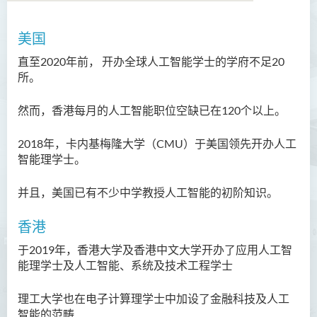
美国
语言及文化（荣誉）文学士
直至2020年前， 开办全球人工智能学士的学府不足20
语文及通识（荣誉）文学士
所。
翻译科技（荣誉）文学士
然而，香港每月的人工智能职位空缺已在120个以上。
工商管理（荣誉）学士
2018年，卡内基梅隆大学（CMU）于美国领先开办人工
智能理学士。
工商管理(荣誉)酒店及旅游
管理应用学士
并且，美国已有不少中学教授人工智能的初阶知识。
犯罪及安保科学(荣誉)学士
香港
幼儿教育（荣誉）学士 (全日
于2019年，香港大学及香港中文大学开办了应用人工智
制)
能理学士及人工智能、系统及技术工程学士
健康科学（荣誉）学士 (兼读
理工大学也在电子计算理学士中加设了金融科技及人工
制衔接课程)
智能的范畴