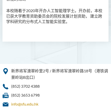
护理学（荣誉）学士
本校随着于2020年开办人工智能理学士。开办前，本校
护理学（荣誉）学士 (应用学
已获大学教育资助委员会的
院校发展计划
资助， 建立跨
位学额)
学科研究的分布式人工智能实验室
。
人工智能（荣誉）理学士
简介
课程目标
课程特色
课程结构
新界将军澳翠岭里2号 / 新界将军澳翠岭路18号（港铁调
课程学习成果
景岭站B出口）
就业前景
(852) 3702 4388
实习
(852) 3653 6798
人工智能理学士历史与全球需
info@sfu.edu.hk
求