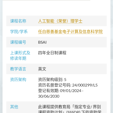
语言及文化（荣誉）文学士
课程名称
人工智能（荣誉）理学士
语文及通识（荣誉）文学士
学院/学系
任白慈善基金电子计算及信息科学院
翻译科技（荣誉）文学士
课程编号
BSAI
工商管理（荣誉）学士
上课形式及
四年全日制课程
修读年期
工商管理(荣誉)酒店及旅游
管理应用学士
教学语言
英文
犯罪及安保科学(荣誉)学士
资历架构
资历架构级别: 5
资历名册登记号码: 24/000299/L5
幼儿教育（荣誉）学士 (全日
登记有效期: 09/01/2024 -
制)
30/06/2030
健康科学（荣誉）学士 (兼读
其他
此课程提供教育局「指定专业/ 界别
制衔接课程)
课程资助计划」(SSSDP) 下的资助学