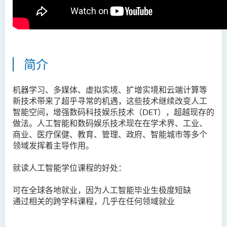
入学要求
学费
毕业生分享
简介
人工智能（荣誉）理学士 (兼
读制)
机器学习、多媒体、虚拟实境、扩增实境和云端计算等
人工智能及数码娱乐（荣
新技术带来了超乎寻常的机遇，这些技术继续改变人工
誉）理学士
智能空间，增强数码科技娱乐技术（DET），超越现存的
做法。人工智能和数码娱乐技术现在在学术界、工业、
人工智能及多媒体科技(荣
商业、医疗保健、教育、管理、政府、智能城市等多个
誉)理学士
领域发挥着主导作用。
社区健康与实践﹙荣誉﹚理
就读人工智能学位课程的好处：
学士
可在全球各地就业，因为人工智能毕业生极度短缺
药学﹙荣誉﹚理学士
通过相关的跨学科课程，几乎在任何领域就业
物理治疗学（荣誉）理学士