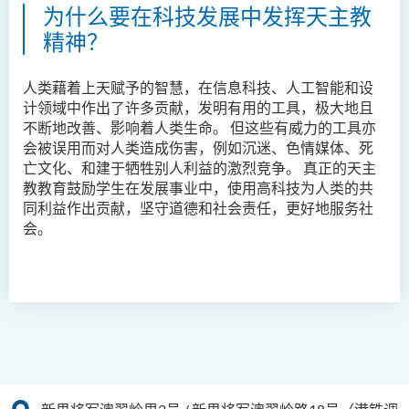
为什么要在科技发展中发挥天主教
社会科学（荣誉）学士
精神？
社会工作（荣誉）学士 (兼读
制转制课程)
人类藉着上天赋予的智慧，在信息科技、人工智能和设
计领域中作出了许多贡献，发明有用的工具，极大地且
不断地改善、影响着人类生命。 但这些有威力的工具亦
会被误用而对人类造成伤害，例如沉迷、色情媒体、死
亡文化、和建于牺牲别人利益的激烈竞争。 真正的天主
教教育鼓励学生在发展事业中，使用高科技为人类的共
同利益作出贡献，坚守道德和社会责任，更好地服务社
会。