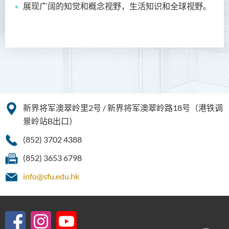
展现广阔的知觉和概念视野，生活知识和全球视野。
护理学（荣誉）学士
护理学（荣誉）学士 (应用学
位学额)
人工智能（荣誉）理学士
人工智能（荣誉）理学士 (兼
读制)
新界将军澳翠岭里2号 / 新界将军澳翠岭路18号（港铁调
人工智能及数码娱乐（荣
景岭站B出口）
誉）理学士
(852) 3702 4388
人工智能及多媒体科技(荣
(852) 3653 6798
誉)理学士
info@sfu.edu.hk
社区健康与实践﹙荣誉﹚理
学士
药学﹙荣誉﹚理学士