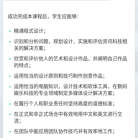
成功完成本课程后，学生应能够：
语言及文化（荣誉）文学士
精通程式设计；
语文及通识（荣誉）文学士
识别和分析问题，规划设计、实施和评估资讯科技相
翻译科技（荣誉）文学士
关的解决方案；
工商管理（荣誉）学士
欣赏和评价他人的艺术和设计作品，并阐明自己作品
的特点；
工商管理(荣誉)酒店及旅游
运用恰当的设计原则和技巧制作创意作品；
管理应用学士
运用恰当的电脑知识，设计技术和软体工具，在数码
犯罪及安保科学(荣誉)学士
娱乐科技的专业领域制定多媒体设计解决方案；
在履行个人和职业责任时坚持高度的道德标准；
幼儿教育（荣誉）学士 (全日
制)
在正式和非正式场合中有效地用中文和英文进行交
流；
健康科学（荣誉）学士 (兼读
制衔接课程)
在团队中能应用团队协作技巧并有效率地工作；