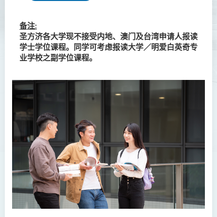
制衔接课程)
护理学（荣誉）学士
备注:
圣方济各大学现不接受内地、澳门及台湾申请人报读
护理学（荣誉）学士 (应用学
学士学位课程。同学可考虑报读大学／明爱白英奇专
位学额)
业学校之副学位课程。
人工智能（荣誉）理学士
人工智能（荣誉）理学士 (兼
读制)
人工智能及数码娱乐（荣
誉）理学士
简介
课程目标
课程特色
课程学习成果