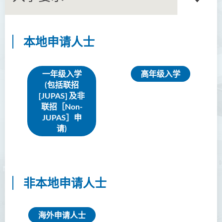
本地申请人士
语言及文化（荣誉）文学士
语文及通识（荣誉）文学士
一年级入学
高年级入学
(包括联招
翻译科技（荣誉）文学士
[JUPAS] 及非
联招［Non-
工商管理（荣誉）学士
JUPAS］申
请)
工商管理(荣誉)酒店及旅游
管理应用学士
犯罪及安保科学(荣誉)学士
非本地申请人士
幼儿教育（荣誉）学士 (全日
制)
健康科学（荣誉）学士 (兼读
海外申请人士