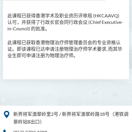
此课程已获得香港学术及职业资历评审局 (HKCAAVQ)
语言及文化（荣誉）文学士
认可，并获得了行政长官会同行政会议 (Chief Executive-
in-Council) 的批准。
语文及通识（荣誉）文学士
此课程已获取香港物理治疗师管理委员会的专业资格认
翻译科技（荣誉）文学士
证。即该课程已达申请注册物理治疗师学术要求, 而其毕
业生即可申请
注
册为物理治疗师。
工商管理（荣誉）学士
工商管理(荣誉)酒店及旅游
管理应用学士
犯罪及安保科学(荣誉)学士
幼儿教育（荣誉）学士 (全日
制)
新界将军澳翠岭里2号 / 新界将军澳翠岭路18号（港铁调
健康科学（荣誉）学士 (兼读
景岭站B出口）
制衔接课程)