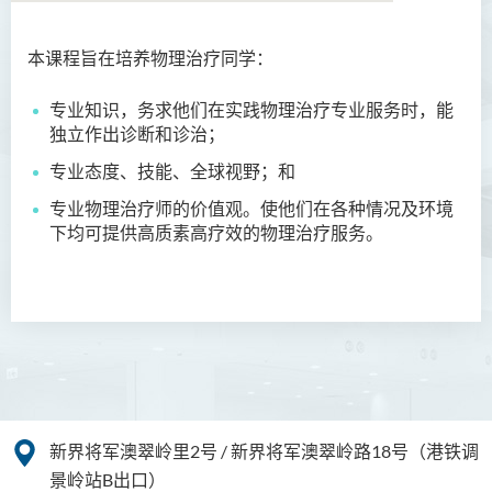
本课程旨在培养物理治疗同学：
语言及文化（荣誉）文学士
专业知识，务求他们在实践物理治疗专业服务时，能
语文及通识（荣誉）文学士
独立作出诊断和诊治；
翻译科技（荣誉）文学士
专业态度、技能、全球视野；和
工商管理（荣誉）学士
专业物理治疗师的价值观。使他们在各种情况及环境
下均可提供高质素高疗效的物理治疗服务。
工商管理(荣誉)酒店及旅游
管理应用学士
犯罪及安保科学(荣誉)学士
幼儿教育（荣誉）学士 (全日
制)
健康科学（荣誉）学士 (兼读
新界将军澳翠岭里2号 / 新界将军澳翠岭路18号（港铁调
制衔接课程)
景岭站B出口）