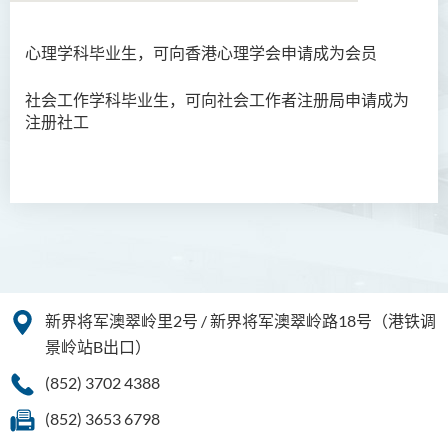
心理学科毕业生，可向香港心理学会申请成为会员
语言及文化（荣誉）文学士
社会工作学科毕业生，可向社会工作者注册局申请成为
语文及通识（荣誉）文学士
注册社工
翻译科技（荣誉）文学士
工商管理（荣誉）学士
工商管理(荣誉)酒店及旅游
管理应用学士
犯罪及安保科学(荣誉)学士
新界将军澳翠岭里2号 / 新界将军澳翠岭路18号（港铁调
幼儿教育（荣誉）学士 (全日
景岭站B出口）
制)
(852) 3702 4388
健康科学（荣誉）学士 (兼读
(852) 3653 6798
制衔接课程)