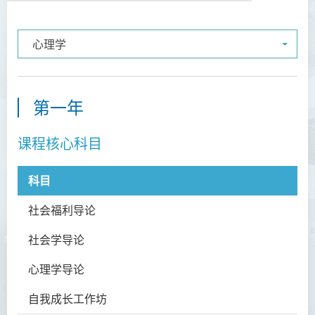
心理学
语言及文化（荣誉）文学士
语文及通识（荣誉）文学士
翻译科技（荣誉）文学士
第一年
工商管理（荣誉）学士
课程核心科目
工商管理(荣誉)酒店及旅游
管理应用学士
科目
科
犯罪及安保科学(荣誉)学士
社会福利导论
SS
幼儿教育（荣誉）学士 (全日
社会学导论
SS
制)
心理学导论
SS
健康科学（荣誉）学士 (兼读
制衔接课程)
自我成长工作坊
SS