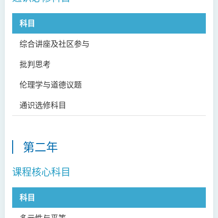
物理治疗学（荣誉）理学士
科目
科
社会科学（荣誉）学士
综合讲座及社区参与
GE
简介
批判思考
GE
课程目标
课程学习成果
伦理学与道德议题
GE
课程结构
通识选修科目
专业认可
升学及就业前景
第二年
入学要求
学费
课程核心科目
校友及学生分享
科目
科
课程资讯频道
查询
多元性与平等
SS