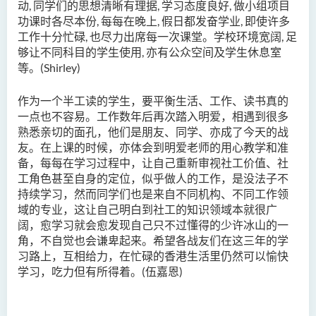
药学﹙荣誉﹚理学士
动, 同学们的思想清晰有理据, 学习态度良好, 做小组项目
功课时各尽本份, 每每在晚上, 假日都发奋学业, 即使许多
物理治疗学（荣誉）理学士
工作十分忙碌, 也尽力出席每一次课堂。学校环境宽阔, 足
够让不同科目的学生使用, 亦有公众空间及学生休息室
社会科学（荣誉）学士
等。(Shirley)
社会工作（荣誉）学士 (兼读
作为一个半工读的学生，要平衡生活、工作、读书真的
制转制课程)
一点也不容易。工作数年后再次踏入明爱，相遇到很多
熟悉亲切的面孔，他们是朋友、同学、亦成了今天的战
简介
友。在上课的时候，亦体会到明爱老师的用心教学和准
课程目标
备，每每在学习过程中，让自己重新审视社工价值、社
工角色甚至自身的定位，似乎做人的工作，是没法子不
课程学习成果
持续学习，然而同学们也是来自不同机构、不同工作领
域的专业，这让自己明白到社工的知识领域本就很广
课程结构
阔，愈学习就会愈发现自己只不过懂得的少许冰山的一
专业认可
角，不自觉也会谦卑起来。希望各战友们在这三年的学
习路上，互相给力，在忙碌的香港生活里仍然可以愉快
实习
学习，吃力但有所得着。(伍嘉恩)
升学及就业前景
入学要求