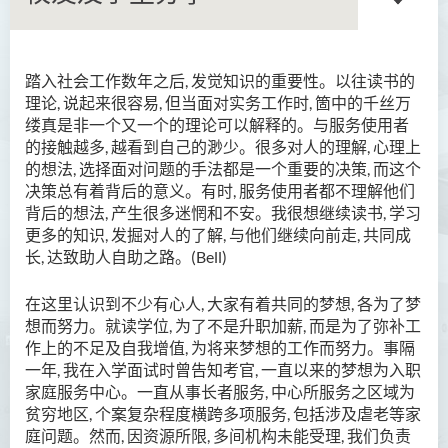
踏入社会工作数年之后, 发觉知识的重要性。以往读书的
语言及文化（荣誉）文学士
理论, 说起来很容易, 但当面对实务工作时, 箇中的千丝万
缕真是非一个又一个的理论可以解释的。与服务使用者
语文及通识（荣誉）文学士
的接触越多, 越看到自己的渺少。很多对人的理解, 心理上
的想法, 选择面对问题的手法都是一个重要的决策, 而这个
翻译科技（荣誉）文学士
决策总有着背后的意义。有时, 服务使用者都不理解他们
背后的想法, 产生很多迷惘和不安。我很想继续读书, 学习
工商管理（荣誉）学士
更多的知识, 发掘对人的了解, 与他们继续向前走, 共同成
长, 达致助人自助之路。(Bell)
工商管理(荣誉)酒店及旅游
管理应用学士
在这里认识到不少有心人, 大家有着共同的梦想, 各为了梦
犯罪及安保科学(荣誉)学士
想而努力。就读学位, 为了不是升职加薪, 而是为了弥补工
作上的不足及自我增值, 为将来梦想的工作而努力。事隔
幼儿教育（荣誉）学士 (全日
一年, 我在入学面试时曾告知考官, 一直以来的梦想为入职
制)
家庭服务中心。一直从事长者服务, 中心所服务之区域为
贫穷地区, 个案复杂程度横跨多项服务, 包括涉及虐老等家
健康科学（荣誉）学士 (兼读
庭问题。然而, 因资源所限, 多间机构未能受理, 我们负责