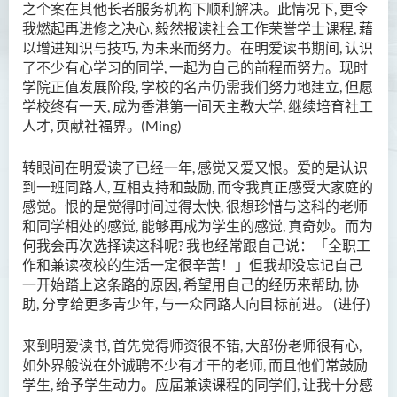
制衔接课程)
之个案在其他长者服务机构下顺利解决。此情况下, 更令
我燃起再进修之决心, 毅然报读社会工作荣誉学士课程, 藉
护理学（荣誉）学士
以增进知识与技巧, 为未来而努力。在明爱读书期间, 认识
了不少有心学习的同学, 一起为自己的前程而努力。现时
护理学（荣誉）学士 (应用学
学院正值发展阶段, 学校的名声仍需我们努力地建立, 但愿
位学额)
学校终有一天, 成为香港第一间天主教大学, 继续培育社工
人才, 页献社福界。(Ming)
人工智能（荣誉）理学士
转眼间在明爱读了已经一年, 感觉又爱又恨。爱的是认识
人工智能（荣誉）理学士 (兼
到一班同路人, 互相支持和鼓励, 而令我真正感受大家庭的
读制)
感觉。恨的是觉得时间过得太快, 很想珍惜与这科的老师
和同学相处的感觉, 能够再成为学生的感觉, 真奇妙。而为
人工智能及数码娱乐（荣
何我会再次选择读这科呢? 我也经常跟自己说：「全职工
誉）理学士
作和兼读夜校的生活一定很辛苦！」但我却没忘记自己
一开始踏上这条路的原因, 希望用自己的经历来帮助, 协
人工智能及多媒体科技(荣
助, 分享给更多青少年, 与一众同路人向目标前进。 (进仔)
誉)理学士
社区健康与实践﹙荣誉﹚理
来到明爱读书, 首先觉得师资很不错, 大部份老师很有心,
学士
如外界般说在外诚聘不少有才干的老师, 而且他们常鼓励
学生, 给予学生动力。应届兼读课程的同学们, 让我十分感