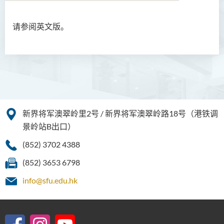
请参阅英文版。
伦理及宗教文学硕士
企业管治硕士 (兼读制)
护理及专职医疗硕士(兼读
制)
简介
新界将军澳翠岭里2号 / 新界将军澳翠岭路18号（港铁调
课程目标
景岭站B出口）
课程学习成果
(852) 3702 4388
课程特色
(852) 3653 6798
课程结构
info@sfu.edu.hk
Graduate Profile
就业前景