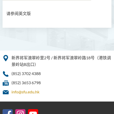
请参阅英文版
伦理及宗教文学硕士
企业管治硕士 (兼读制)
简介
课程目标
课程学习成果
新界将军澳翠岭里2号 / 新界将军澳翠岭路18号（港铁调
景岭站B出口）
课程结构
专业认可
(852) 3702 4388
Graduate Profile
(852) 3653 6798
就业前景
info@sfu.edu.hk
入学要求
学费