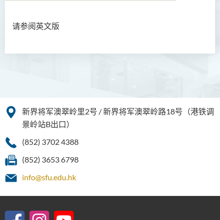
请参阅英文版
伦理及宗教文学硕士
企业管治硕士 (兼读制)
简介
课程目标
课程学习成果
新界将军澳翠岭里2号 / 新界将军澳翠岭路18号（港铁调
景岭站B出口）
课程结构
专业认可
(852) 3702 4388
Graduate Profile
(852) 3653 6798
就业前景
info@sfu.edu.hk
入学要求
学费