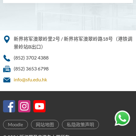
私人银行及家族办公室深造
文凭(兼读制)
简介
课程目标
新界将军澳翠岭里2号 / 新界将军澳翠岭路18号（港铁调
景岭站B出口）
课程学习成果
(852) 3702 4388
课程结构
(852) 3653 6798
专业协进
info@sfu.edu.hk
升学及就业前景
入学要求
学费
Moodle
网站地图
私隐政策声明