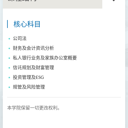
核心科目
伦理及宗教文学硕士
企业管治硕士 (兼读制)
公司法
财务及会计资讯分析
护理及专职医疗硕士(兼读
制)
私人银行业务及家族办公室概要
信讬规划及财富管理
人工智能及创意科技理学硕
士
投资管理及ESG
社会工作硕士
规管及风险管理
护理及专职医疗深造证书(兼
读制)
本学院保留一切更改权利。
护理及专职医疗深造文凭(兼
读制)