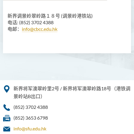
新界调景岭翠岭路１８号 (调景岭港铁站)
物业管理专业文凭
电话: (852) 3702 4388
电邮：
info@cbcc.edu.hk
简介
课程特色
课程结构
修读年期
学费
查询
新界将军澳翠岭里2号 / 新界将军澳翠岭路18号（港铁调
课程资讯频道
景岭站B出口）
入学要求
(852) 3702 4388
健康科学文凭
(852) 3653 6798
info@sfu.edu.hk