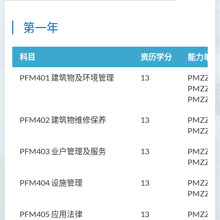
第一年
物业管理专业文凭
简介
科目
资历学分
能力单元
课程特色
PFM401 建筑物及环境管理
13
PMZZEM
课程结构
PMZZEM
PMZZEM
修读年期
PFM402 建筑物维修保养
13
PMZZBM
学费
PMZZBM
查询
PFM403 业户管理及服务
13
PMZZOS
课程资讯频道
PMZZOS
入学要求
PFM404 设施管理
13
PMZZFM
专上教育基础文凭 (全日制 /
PMZZFM
兼读制)
PFM405 应用法律
13
PMZZLW