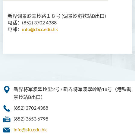
新界调景岭翠岭路１８号 (调景岭港铁站B出口)
商务学副学士
电话：(852) 3702 4388
电邮：
info@cbcc.edu.hk
简介
课程特色
课程结构
专业认可
修读年期
入学要求
新界将军澳翠岭里2号 / 新界将军澳翠岭路18号（港铁调
学费
景岭站B出口）
查询
(852) 3702 4388
课程资讯频道
(852) 3653 6798
人工智能及资讯通讯科技高
info@sfu.edu.hk