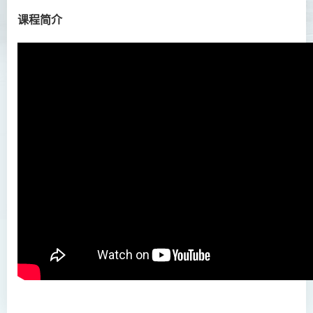
级文凭 (全日制/兼读制)
课程简介
犯罪及安保科学高级文凭
幼儿教育高级文凭
普通科护理学高级文凭
普通科护理学高级文凭（课
程编号﹕HDEN-SWD）
健康护理高级文凭 (全日制 /
兼读制)
款待管理学高级文凭
人本服务高级文凭
配药高级文凭 (全日制 / 兼读
制)
设计学高级文凭