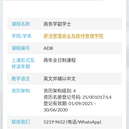
商务学副学士
课程名称
商务学副学士
简介
学院/学系
廖汤慧霭商业及款待管理学院
课程特色
课程编号
ADB
课程结构
上课形式及
两年全日制课程
专业认可
修读年期
修读年期
教学语言
英文并辅以中文
入学要求
学费
资历架构
资历架构级别: 4
资历名册登记号码: 25/001017/L4
查询
登记有效期: 01/09/2025 –
30/06/2030
课程资讯频道
联络我们
5219 9652 (电话/WhatsApp)
人工智能及资讯通讯科技高