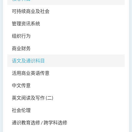
可持续商业及社会
社会工作高级文凭 (全日制 /
兼读制)
管理资讯系统
音乐研习高级文凭
组织行为
电影与媒体制作高级文凭
商业财务
翻译科技与现代语言高级文
语文及通识科目
凭
活用商业英语传意
中文传意
英文阅读及写作 (二)
社会伦理
通识教育选修 / 跨学科选修