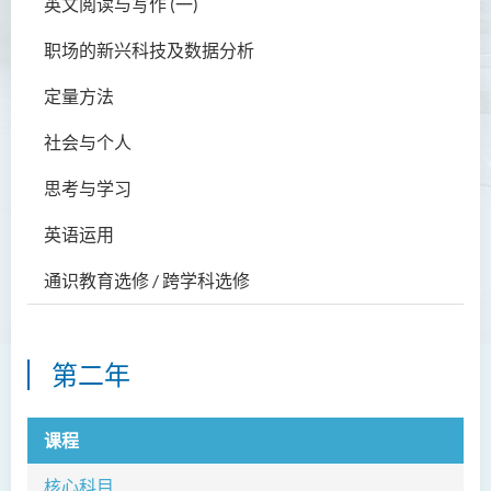
级文凭 (全日制/兼读制)
英文阅读与写作 (一)
犯罪及安保科学高级文凭
职场的新兴科技及数据分析
幼儿教育高级文凭
定量方法
普通科护理学高级文凭
社会与个人
普通科护理学高级文凭（课
思考与学习
程编号﹕HDEN-SWD）
英语运用
健康护理高级文凭 (全日制 /
兼读制)
通识教育选修 / 跨学科选修
款待管理学高级文凭
第二年
人本服务高级文凭
配药高级文凭 (全日制 / 兼读
课程
制)
核心科目
设计学高级文凭