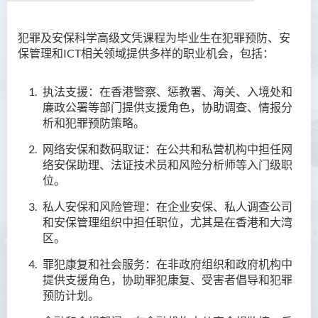
犯罪及安保科学高级文凭课程为毕业生在犯罪预防、安
商务学副学士
保
管理和ICT相关领域提供多样的职业机会，包括：
人工智能及资讯通讯科技高
级文凭 (全日制/兼读制)
执法支援：在香港警察、惩教署、海关、入境处和
廉政公署等部门提供支援角色，协助调查、情报分
犯罪及安保科学高级文凭
析和犯罪预防策略。
网络安
保
和数码取证：在公共和私营机构中担任网
简介
络安保助理、法证技术员和风险分析师等入门级职
课程特色
位。
课程目标
私人安
保
和风险管理：在企业安
保
、私人调查公司
和安
保
管理组织中担任职位，尤其是在香港和大湾
课程学习成果
区。
课程结构
罪犯康复和社会服务：在非政府组织和政府机构中
就业前景
提供支援角色，协助罪犯康复、受害者倡导和犯罪
预防计划。
入学要求