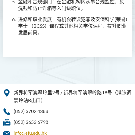
金融和合规部门：在金融机构内从事合规监控、反
学费
洗钱和防止诈骗等入门级职位。
毕业生特质
进修和职业发展：有机会转读犯罪及安保科学(荣誉)
查询
学士 （BCSS）课程或其他相关学位课程，提升职业
发展前景。
幼儿教育高级文凭
普通科护理学高级文凭
普通科护理学高级文凭（课
程编号﹕HDEN-SWD）
健康护理高级文凭 (全日制 /
兼读制)
新界将军澳翠岭里2号 / 新界将军澳翠岭路18号（港铁调
款待管理学高级文凭
景岭站B出口）
(852) 3702 4388
人本服务高级文凭
(852) 3653 6798
配药高级文凭 (全日制 / 兼读
制)
info@sfu.edu.hk