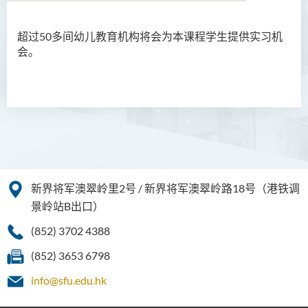
超过50多间幼儿教育机构将会为本课程学生提供实习机
商务学副学士
会。
人工智能及资讯通讯科技高
级文凭 (全日制/兼读制)
犯罪及安保科学高级文凭
幼儿教育高级文凭
简介
新界将军澳翠岭里2号 / 新界将军澳翠岭路18号（港铁调
课程目标
景岭站B出口）
课程学习成果
(852) 3702 4388
课程结构
(852) 3653 6798
专业认可
info@sfu.edu.hk
实习