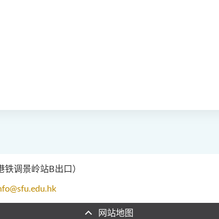
（港铁调景岭站B出口）
nfo@sfu.edu.hk
网站地图