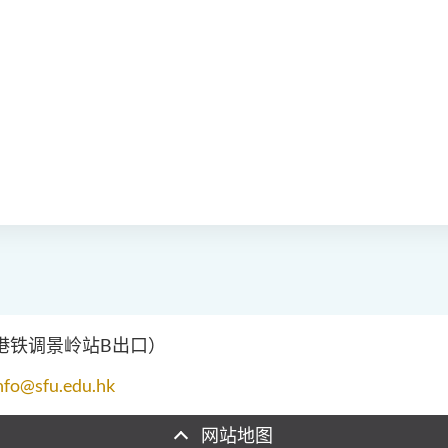
（港铁调景岭站B出口）
nfo@sfu.edu.hk
网站地图