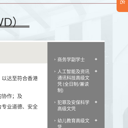
WD）
商务学副学士
人工智能及资讯
通讯科技高级文
，以达至符合香港
凭 (全日制/兼读
制)
的协作；及
犯罪及安保科学
合专业道德、安全
高级文凭
幼儿教育高级文
凭