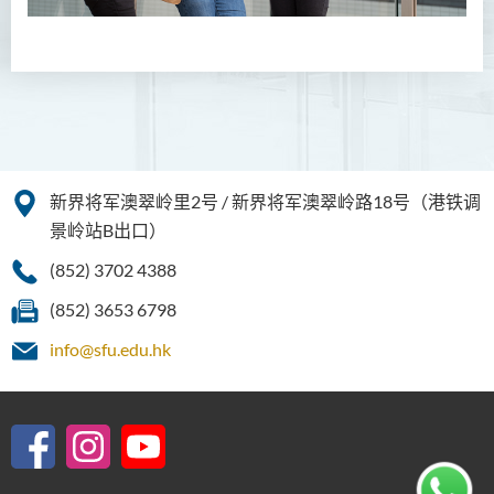
简介
课程目标
课程特色
课程结构
升学及就业前景
入学要求
新界将军澳翠岭里2号 / 新界将军澳翠岭路18号（港铁调
景岭站B出口）
学费
(852) 3702 4388
课程资讯频道
(852) 3653 6798
款待管理学高级文凭
info@sfu.edu.hk
人本服务高级文凭
配药高级文凭 (全日制 / 兼读
制)
设计学高级文凭